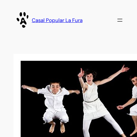
Vés
al
Casal Popular La Fura
contingut