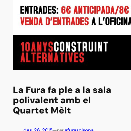
La Fura fa ple a la sala
polivalent amb el
Quartet Mèlt
des. 26, 2015
—
lafurasolsona
per