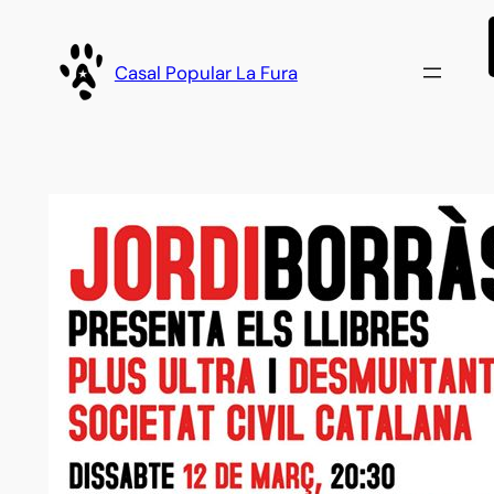
Vés
al
Casal Popular La Fura
contingut