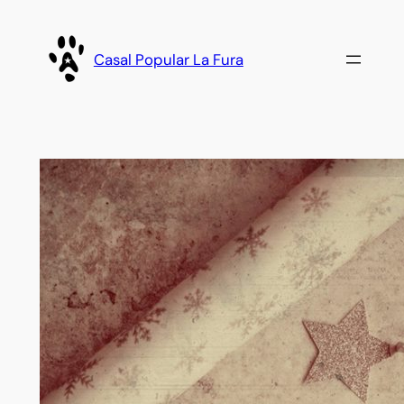
Vés
al
Casal Popular La Fura
contingut