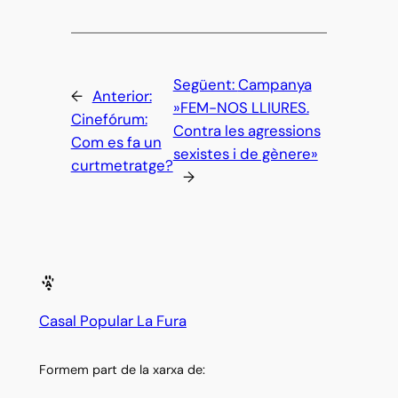
Següent:
Campanya
←
Anterior:
»FEM-NOS LLIURES.
Cinefórum:
Contra les agressions
Com es fa un
sexistes i de gènere»
curtmetratge?
→
Casal Popular La Fura
Formem part de la xarxa de: